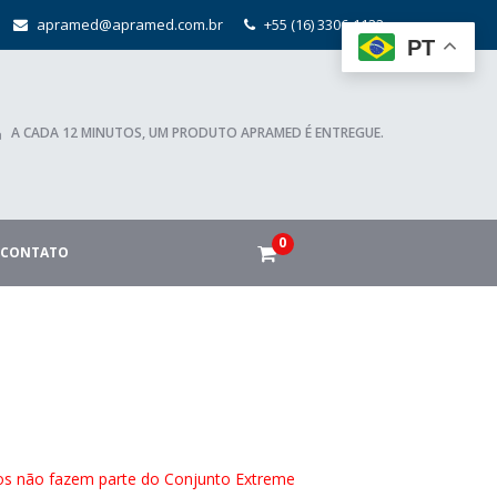
apramed@apramed.com.br
+55 (16) 3306-1122
PT
A CADA 12 MINUTOS, UM PRODUTO APRAMED É ENTREGUE.
0
CONTATO
dos não fazem parte do Conjunto Extreme