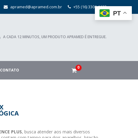
apramed@apramed.com.br
+55 (16) 3306-1122
PT
A CADA 12 MINUTOS, UM PRODUTO APRAMED É ENTREGUE.
0
CONTATO
X
ÓGICA
ENCE PLUS
, busca atender aos mais diversos
 contam com tampo para dois aparelhos, ligação