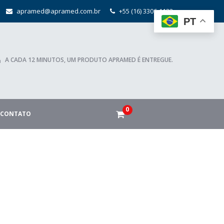
apramed@apramed.com.br
+55 (16) 3306-1122
PT
A CADA 12 MINUTOS, UM PRODUTO APRAMED É ENTREGUE.
0
CONTATO