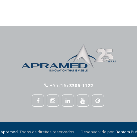
+55 (16)
3306-1122
Apramed.
Todos os direitos reservados. Desenvolvido por:
Bentom Pub