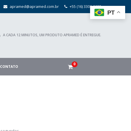
apramed@apramed.com.br
+55 (16) 3306-1122
PT
A CADA 12 MINUTOS, UM PRODUTO APRAMED É ENTREGUE.
0
CONTATO
 segundos.