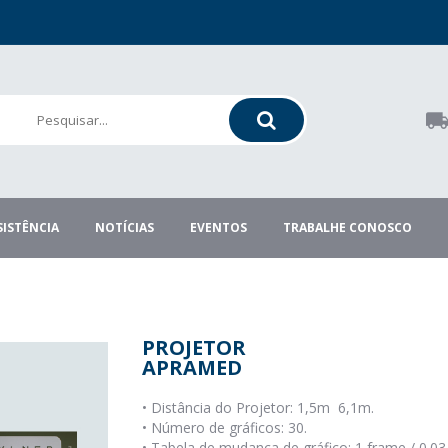
SISTÊNCIA
NOTÍCIAS
EVENTOS
TRABALHE CONOSCO
PROJETOR
APRAMED
•
Distância do Projetor: 1,5m  6,1m.
•
Número de gráficos: 30.
•
Tabela de mudança de gráfico: 1 frame / 0.03