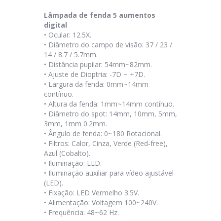
Lâmpada de fenda 5 aumentos
digital
•
Ocular: 12.5X.
•
Diâmetro do campo de visão: 37 / 23 /
14 / 8.7 / 5.7mm.
•
Distância pupilar: 54mm~82mm.
•
Ajuste de Dioptria: -7D ~ +7D.
•
Largura da fenda: 0mm~14mm
contínuo.
•
Altura da fenda: 1mm~14mm contínuo.
•
Diâmetro do spot: 14mm, 10mm, 5mm,
3mm, 1mm 0.2mm.
•
Ângulo de fenda: 0~180 Rotacional.
•
Filtros: Calor, Cinza, Verde (Red-free),
Azul (Cobalto).
•
Iluminação: LED.
•
Iluminação auxiliar para vídeo ajustável
(LED).
•
Fixação: LED Vermelho 3.5V.
•
Alimentação: Voltagem 100~240V.
•
Frequência: 48~62 Hz.