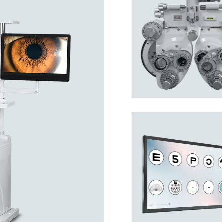
o para Lâmpada de Fenda
S
de Fenda Apramed
s com inclinação.
S