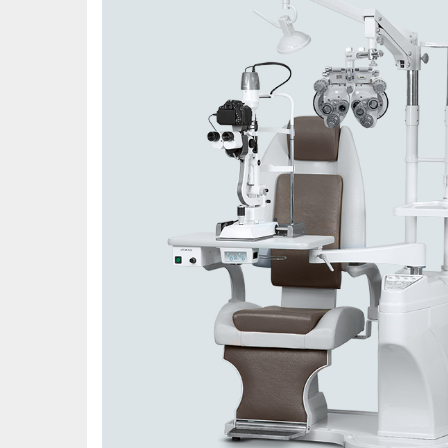
- Com braç
DETALHE
-
Lâmpada 
- 5 aumento
artchart
DETALHE