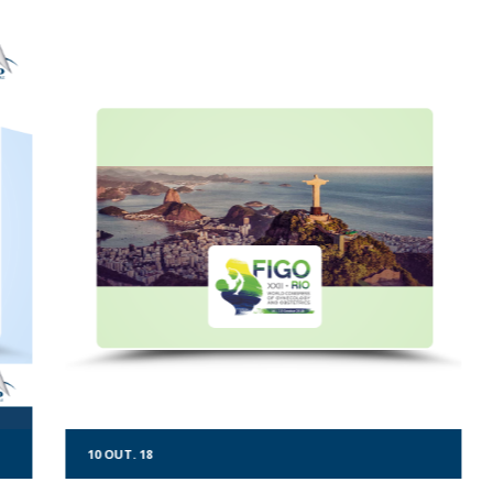
de Fenda Apramed
s com inclinação.
S
10
OUT.
18