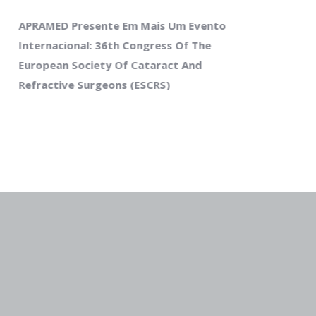
APRAMED Presente Em Mais Um Evento
EURET
Internacional: 36th Congress Of The
Event
European Society Of Cataract And
Com A
Refractive Surgeons (ESCRS)