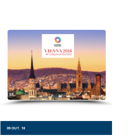
Sistema de Acuidade Visual -
Smartchart
Sistema de Acuidade Visual - Smartchart
DETALHES
09
OUT.
18
09
OUT.