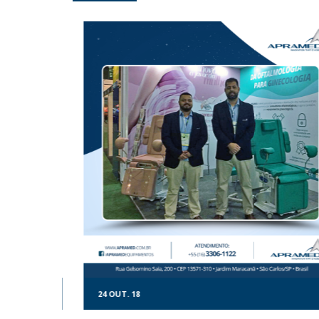
-
Lâmpada 
- 5 aumento
artchart
DETALHE
Consultório Elegance
24
OUT.
18