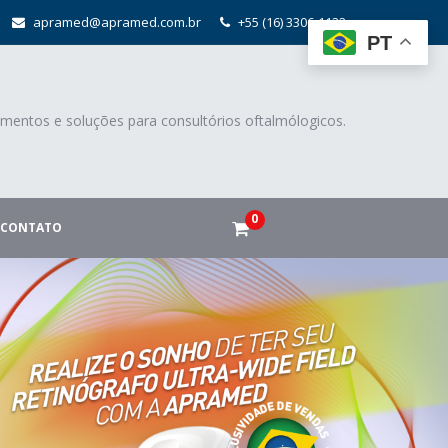
apramed@apramed.com.br
+55 (16) 3306-1122
PT
mentos e soluções para consultórios oftalmólogicos.
0
CONTATO